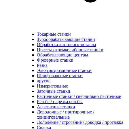
Токарные станки
Зубообрабатывающие станки
Обработка листового металла
Прессы / кромкогибочные станки
Обрабатывающие центры
Фрезерные станки
Резка
Электроэрозионные станки
Шлифовальные станки
другие
Измерительные
Заточные станки
Расточные станки / сверлильно-расточные
Резьба / нарезка резьбы
Агрегатные станки
Доводочные / притирочные /
хонинговальные
Долбление / строгание / доводка / протяжка
Сварка