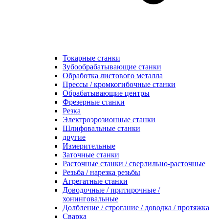
Токарные станки
Зубообрабатывающие станки
Обработка листового металла
Прессы / кромкогибочные станки
Обрабатывающие центры
Фрезерные станки
Резка
Электроэрозионные станки
Шлифовальные станки
другие
Измерительные
Заточные станки
Расточные станки / сверлильно-расточные
Резьба / нарезка резьбы
Агрегатные станки
Доводочные / притирочные /
хонинговальные
Долбление / строгание / доводка / протяжка
Сварка