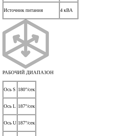
Источник питания
4 кВА
РАБОЧИЙ ДИАПАЗОН
Ось S
180°/сек
Ось L
187°/сек
Ось U
187°/сек