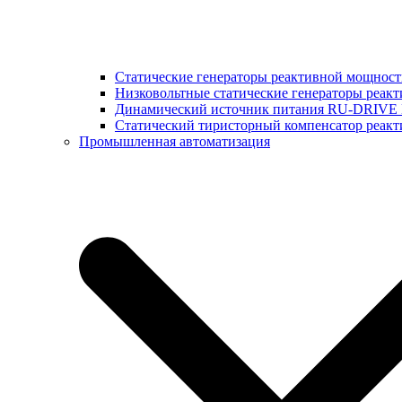
Статические генераторы реактивной мощнос
Низковольтные статические генераторы реак
Динамический источник питания RU-DRIVE
Cтатический тиристорный компенсатор реа
Промышленная автоматизация