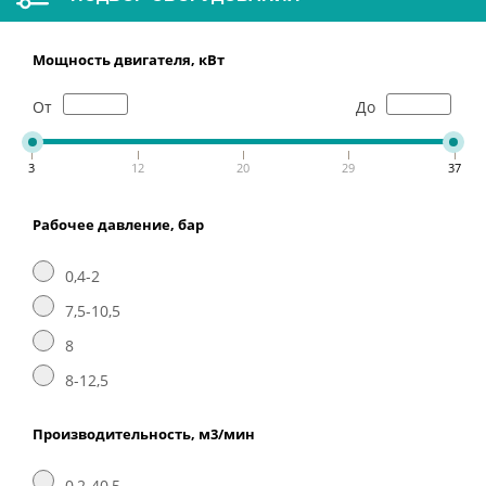
Мощность двигателя, кВт
От
До
3
12
20
29
37
Рабочее давление, бар
0,4-2
7,5-10,5
8
8-12,5
Производительность, м3/мин
0,2-40,5