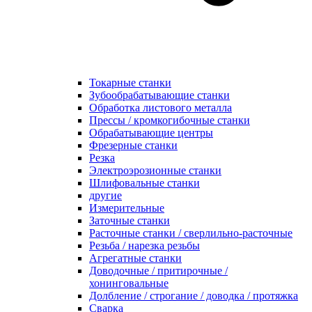
Токарные станки
Зубообрабатывающие станки
Обработка листового металла
Прессы / кромкогибочные станки
Обрабатывающие центры
Фрезерные станки
Резка
Электроэрозионные станки
Шлифовальные станки
другие
Измерительные
Заточные станки
Расточные станки / сверлильно-расточные
Резьба / нарезка резьбы
Агрегатные станки
Доводочные / притирочные /
хонинговальные
Долбление / строгание / доводка / протяжка
Сварка