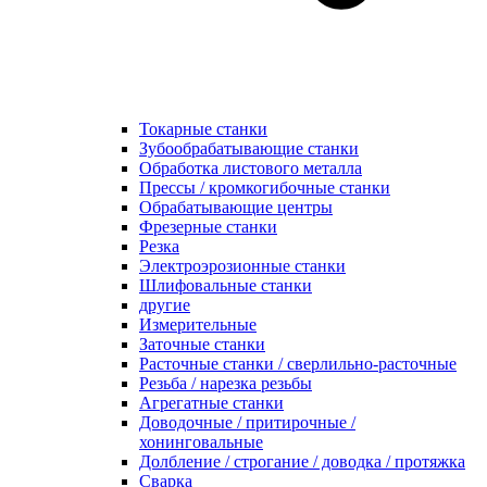
Токарные станки
Зубообрабатывающие станки
Обработка листового металла
Прессы / кромкогибочные станки
Обрабатывающие центры
Фрезерные станки
Резка
Электроэрозионные станки
Шлифовальные станки
другие
Измерительные
Заточные станки
Расточные станки / сверлильно-расточные
Резьба / нарезка резьбы
Агрегатные станки
Доводочные / притирочные /
хонинговальные
Долбление / строгание / доводка / протяжка
Сварка