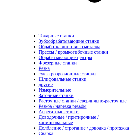
Токарные станки
Зубообрабатывающие станки
Обработка листового металла
Прессы / кромкогибочные станки
Обрабатывающие центры
Фрезерные станки
Резка
Электроэрозионные станки
Шлифовальные станки
другие
Измерительные
Заточные станки
Расточные станки / сверлильно-расточные
Резьба / нарезка резьбы
Агрегатные станки
Доводочные / притирочные /
хонинговальные
Долбление / строгание / доводка / протяжка
Сварка