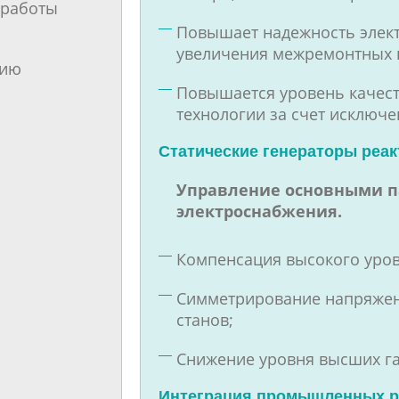
 работы
Повышает надежность элект
увеличения межремонтных 
цию
Повышается уровень качест
технологии за счет исключе
Статические генераторы реа
Управление основными 
электроснабжения.
Компенсация высокого уров
Симметрирование напряжени
станов;
Снижение уровня высших га
Интеграция промышленных р