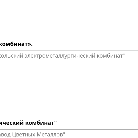
комбинат».
ический комбинат"