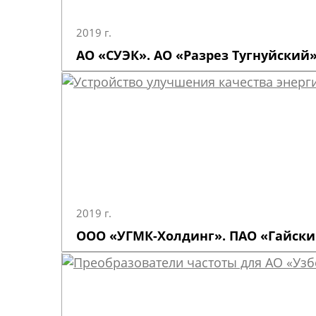
2019 г.
АО «СУЭК». АО «Разрез Тугнуйский»
2019 г.
ООО «УГМК-Холдинг». ПАО «Гайски