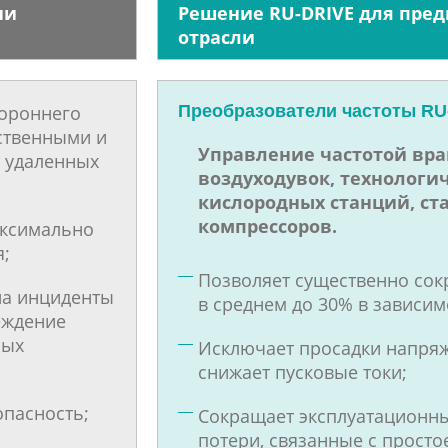
ии
Решение RU-DRIVE для пре
отрасли
тороннего
Преобразователи частоты RU
ственными и
Управление частотой вр
 удаленных
воздуходувок, технологич
кислородных станций, ста
компрессоров.
аксимально
;
Позволяет существенно сок
на инциденты
в среднем до 30% в зависим
еждение
ных
Исключает просадки напряж
снижает пусковые токи;
пасность;
Сокращает эксплуатационн
потери, связанные с прост