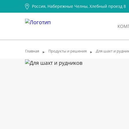
Россия, Набережные Челны, Хлебный проезд 8
КОМ
Главная
Продукты и решения
Для шахт и рудни
►
►