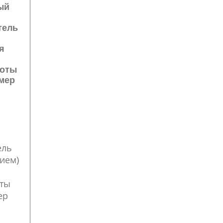
ый
тель
я
тоты
мер