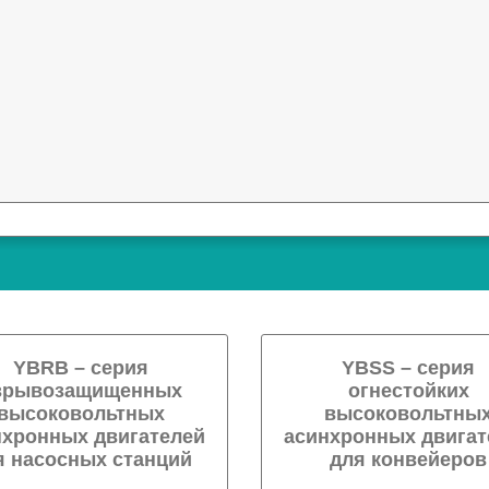
YBRB – серия
YBSS – серия
зрывозащищенных
огнестойких
высоковольтных
высоковольтны
нхронных двигателей
асинхронных двигат
я насосных станций
для конвейеров