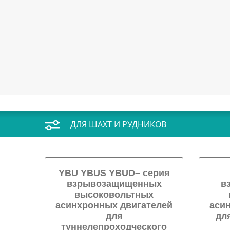
ДЛЯ ШАХТ И РУДНИКОВ
YBU YBUS YBUD– серия
взрывозащищенных
в
высоковольтных
асинхронных двигателей
аси
для
дл
туннелепроходческого