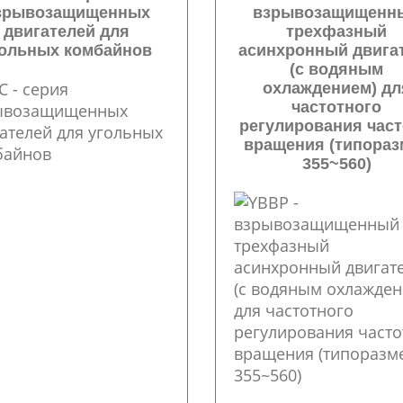
зрывозащищенных
взрывозащищенн
двигателей для
трехфазный
гольных комбайнов
асинхронный двига
(с водяным
охлаждением) дл
частотного
регулирования час
вращения (типораз
355~560)