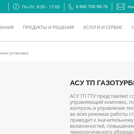
Пн-Пт: 8:00 - 17:00
8 800 700-98-76
mai
ПАНИЯ
ПРОДУКТЫ И РЕШЕНИЯ
УСЛУГИ И СЕРВИС
нных установок
АСУ ТП ГАЗОТУР
АСУ ТП ГТУ представляет 
управляющий комплекс, п
контроль и управление т
во всех режимах работы с
приводит к значительном
возможностей, повышению
технологического оборудо