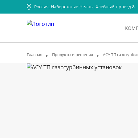
Россия, Набережные Челны, Хлебный проезд 8
КОМ
Главная
Продукты и решения
АСУ ТП газотурби
►
►