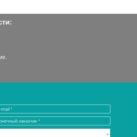
сти:
ме.