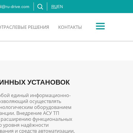
l@ru-drive.com
RU
EN
ОТРАСЛЕВЫЕ РЕШЕНИЯ
КОНТАКТЫ
БИННЫХ УСТАНОВОК
собой единый информационно-
озволяющий осуществлять
ехнологическим оборудованием
танции. Внедрение АСУ ТП
у расширению функциональных
 уровня надёжности
вания и средств автоматизации,