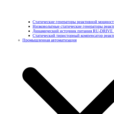
Статические генераторы реактивной мощнос
Низковольтные статические генераторы реак
Динамический источник питания RU-DRIVE
Cтатический тиристорный компенсатор реа
Промышленная автоматизация