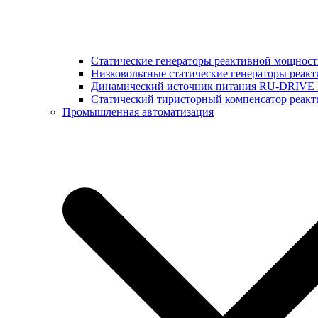
Статические генераторы реактивной мощнос
Низковольтные статические генераторы реак
Динамический источник питания RU-DRIVE
Cтатический тиристорный компенсатор реа
Промышленная автоматизация