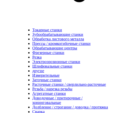
Токарные станки
Зубообрабатывающие станки
Обработка листового металла
Прессы / кромкогибочные станки
Обрабатывающие центры
Фрезерные станки
Резка
Электроэрозионные станки
Шлифовальные станки
другие
Измерительные
Заточные станки
Расточные станки / сверлильно-расточные
Резьба / нарезка резьбы
Агрегатные станки
Доводочные / притирочные /
хонинговальные
Долбление / строгание / доводка / протяжка
Сварка