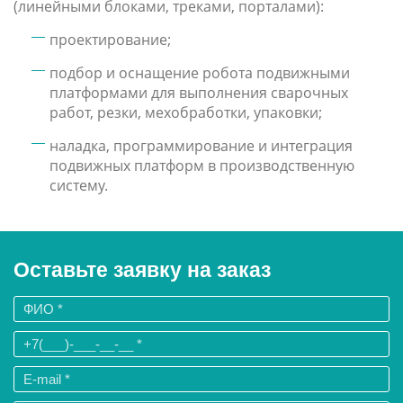
(линейными блоками, треками, порталами):
проектирование;
подбор и оснащение робота подвижными
платформами для выполнения сварочных
работ, резки, мехобработки, упаковки;
наладка, программирование и интеграция
подвижных платформ в производственную
систему.
Оставьте заявку на заказ