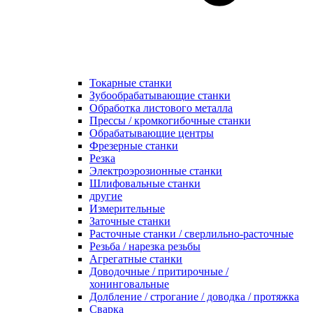
Токарные станки
Зубообрабатывающие станки
Обработка листового металла
Прессы / кромкогибочные станки
Обрабатывающие центры
Фрезерные станки
Резка
Электроэрозионные станки
Шлифовальные станки
другие
Измерительные
Заточные станки
Расточные станки / сверлильно-расточные
Резьба / нарезка резьбы
Агрегатные станки
Доводочные / притирочные /
хонинговальные
Долбление / строгание / доводка / протяжка
Сварка