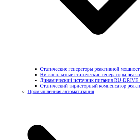
Статические генераторы реактивной мощнос
Низковольтные статические генераторы реак
Динамический источник питания RU-DRIVE
Cтатический тиристорный компенсатор реа
Промышленная автоматизация