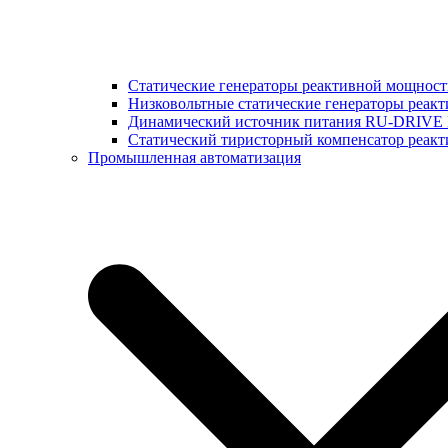
Статические генераторы реактивной мощнос
Низковольтные статические генераторы реак
Динамический источник питания RU-DRIVE
Cтатический тиристорный компенсатор реа
Промышленная автоматизация