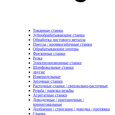
Токарные станки
Зубообрабатывающие станки
Обработка листового металла
Прессы / кромкогибочные станки
Обрабатывающие центры
Фрезерные станки
Резка
Электроэрозионные станки
Шлифовальные станки
другие
Измерительные
Заточные станки
Расточные станки / сверлильно-расточные
Резьба / нарезка резьбы
Агрегатные станки
Доводочные / притирочные /
хонинговальные
Долбление / строгание / доводка / протяжка
Сварка