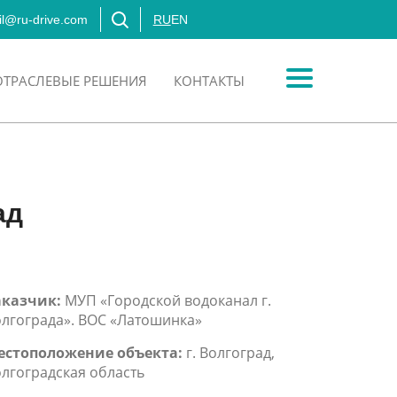
l@ru-drive.com
RU
EN
ОТРАСЛЕВЫЕ РЕШЕНИЯ
КОНТАКТЫ
ад
аказчик:
МУП «Городской водоканал г.
лгограда». ВОС «Латошинка»
естоположение объекта:
г. Волгоград,
лгоградская область