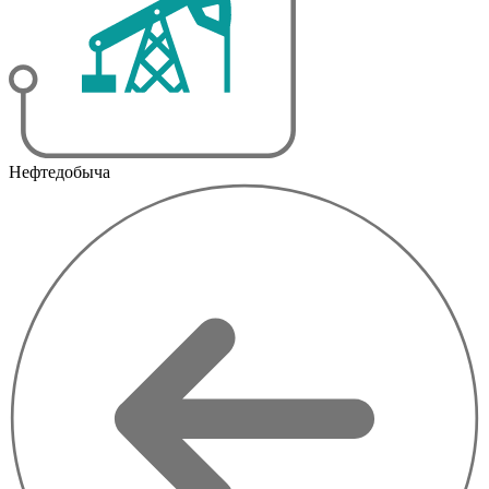
Нефтедобыча