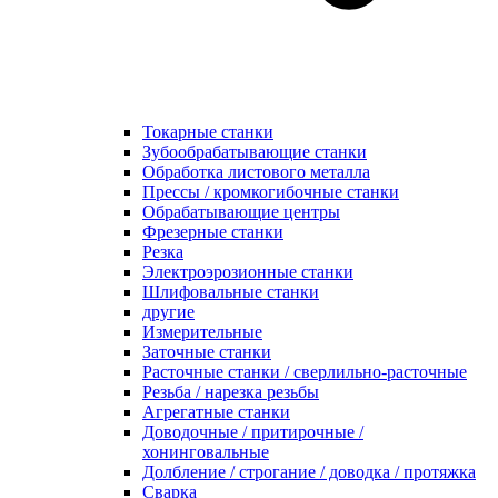
Токарные станки
Зубообрабатывающие станки
Обработка листового металла
Прессы / кромкогибочные станки
Обрабатывающие центры
Фрезерные станки
Резка
Электроэрозионные станки
Шлифовальные станки
другие
Измерительные
Заточные станки
Расточные станки / сверлильно-расточные
Резьба / нарезка резьбы
Агрегатные станки
Доводочные / притирочные /
хонинговальные
Долбление / строгание / доводка / протяжка
Сварка