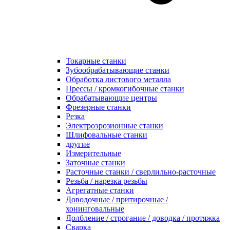
Токарные станки
Зубообрабатывающие станки
Обработка листового металла
Прессы / кромкогибочные станки
Обрабатывающие центры
Фрезерные станки
Резка
Электроэрозионные станки
Шлифовальные станки
другие
Измерительные
Заточные станки
Расточные станки / сверлильно-расточные
Резьба / нарезка резьбы
Агрегатные станки
Доводочные / притирочные /
хонинговальные
Долбление / строгание / доводка / протяжка
Сварка