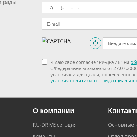
и рады
Я даю своё согласие "РУ-ДРАЙВ" на
об
с Федеральным законом от 27.07.200
условиях и для целей, определенных
условия политики конфиденциально
О компании
Контак
RU-DRIVE сегодня
Основные 
Клиенты
Отдел про