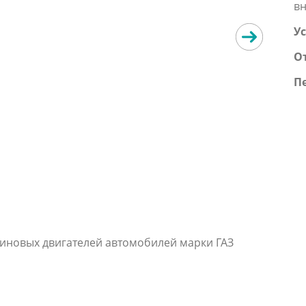
вн
Ус
О
П
зиновых двигателей автомобилей марки ГАЗ