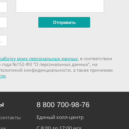
работку моих персональных данных
, в соответствии
6 года №152-ФЗ "О персональных данных", на
 политикой конфиденциальности, а также принимаю
сти
.
ты
8 800 700-98-76
Единый колл-центр
контакты
С 8:00 до 17:00 мск.
даж