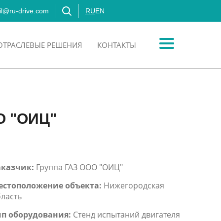
l@ru-drive.com
RU
EN
ОТРАСЛЕВЫЕ РЕШЕНИЯ
КОНТАКТЫ
О "ОИЦ"
аказчик:
Группа ГАЗ ООО "ОИЦ"
естоположение объекта:
Нижегородская
ласть
ип оборудования:
Стенд испытаний двигателя