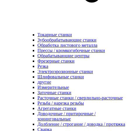
Токарные станки
Зубообрабатывающие станки
Обработка листового металла
Прессы / кромкогибочные станки
Обрабатывающие центры
Фрезерные станки
Резка
Электроэрозионные станки
Шлифовальные станки
другие
Измерительные
Заточные станки
Расточные станки / сверлильно-расточные
Резьба / нарезка резьбы
Агрегатные станки
Доводочные / притирочные /
хонинговальные
Долбление / строгание / доводка / протяжка
Сварка