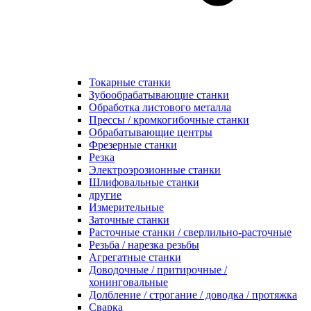
Токарные станки
Зубообрабатывающие станки
Обработка листового металла
Прессы / кромкогибочные станки
Обрабатывающие центры
Фрезерные станки
Резка
Электроэрозионные станки
Шлифовальные станки
другие
Измерительные
Заточные станки
Расточные станки / сверлильно-расточные
Резьба / нарезка резьбы
Агрегатные станки
Доводочные / притирочные /
хонинговальные
Долбление / строгание / доводка / протяжка
Сварка