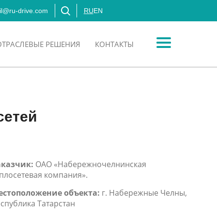
l@ru-drive.com
RU
EN
ОТРАСЛЕВЫЕ РЕШЕНИЯ
КОНТАКТЫ
сетей
аказчик:
ОАО «Набережночелнинская
плосетевая компания».
естоположение объекта:
г. Набережные Челны,
спублика Татарстан