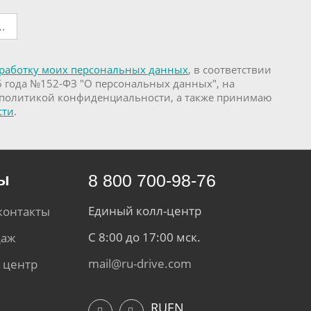
работку моих персональных данных
, в соответствии
6 года №152-ФЗ "О персональных данных", на
 политикой конфиденциальности, а также принимаю
сти
.
ты
8 800 700-98-76
Единый колл-центр
контакты
С 8:00 до 17:00 мск.
даж
mail@ru-drive.com
 центр
RU
EN