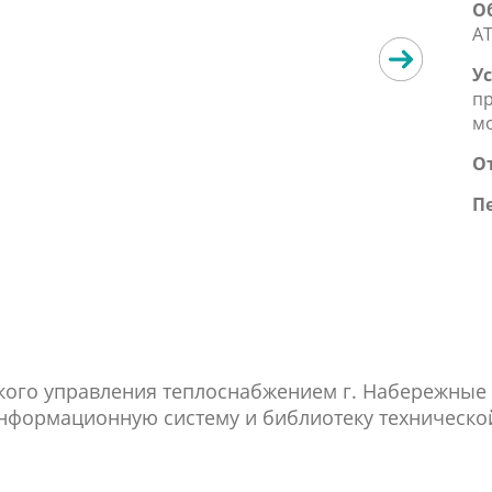
О
AT
Ус
пр
мо
О
П
кого управления теплоснабжением г. Набережны
информационную систему и библиотеку техническо