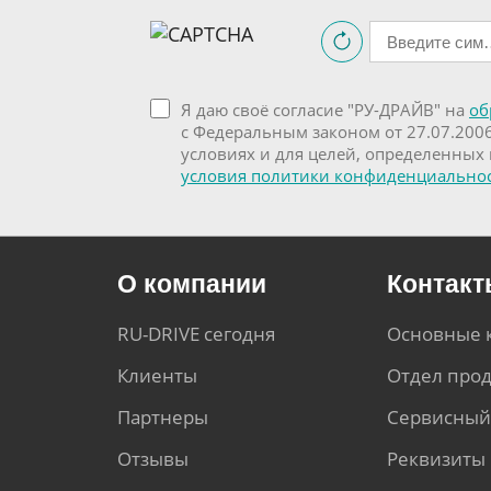
Я даю своё согласие "РУ-ДРАЙВ" на
об
с Федеральным законом от 27.07.200
условиях и для целей, определенных
условия политики конфиденциально
О компании
Контак
RU-DRIVE сегодня
Основные 
Клиенты
Отдел про
Партнеры
Сервисный
Отзывы
Реквизиты