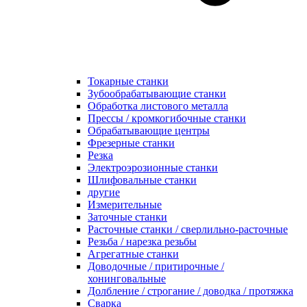
Токарные станки
Зубообрабатывающие станки
Обработка листового металла
Прессы / кромкогибочные станки
Обрабатывающие центры
Фрезерные станки
Резка
Электроэрозионные станки
Шлифовальные станки
другие
Измерительные
Заточные станки
Расточные станки / сверлильно-расточные
Резьба / нарезка резьбы
Агрегатные станки
Доводочные / притирочные /
хонинговальные
Долбление / строгание / доводка / протяжка
Сварка