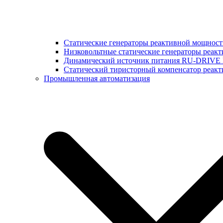
Статические генераторы реактивной мощнос
Низковольтные статические генераторы реак
Динамический источник питания RU-DRIVE
Cтатический тиристорный компенсатор реа
Промышленная автоматизация