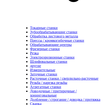
Токарные станки
Зубообрабатывающие станки
Обработка листового металла
Прессы / кромкогибочные станки
Обрабатывающие центры
Фрезерные станки
Резка
Электроэрозионные станки
Шлифовальные станки
другие
Измерительные
Заточные станки
Расточные станки / сверлильно-расточные
Резьба / нарезка резьбы
Агрегатные станки
Доводочные / притирочные /
хонинговальные
Долбление / строгание / доводка / протяжка
Сварка