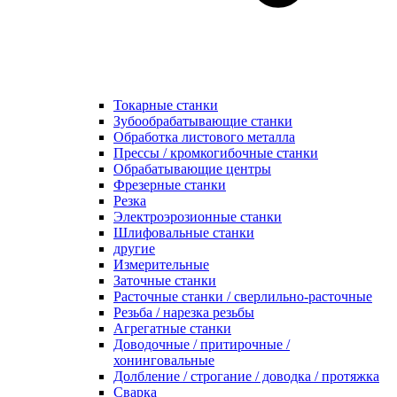
Токарные станки
Зубообрабатывающие станки
Обработка листового металла
Прессы / кромкогибочные станки
Обрабатывающие центры
Фрезерные станки
Резка
Электроэрозионные станки
Шлифовальные станки
другие
Измерительные
Заточные станки
Расточные станки / сверлильно-расточные
Резьба / нарезка резьбы
Агрегатные станки
Доводочные / притирочные /
хонинговальные
Долбление / строгание / доводка / протяжка
Сварка