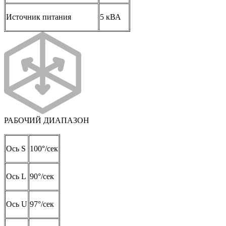
Источник питания
5 кВА
РАБОЧИЙ ДИАПАЗОН
Ось S
100°/сек
Ось L
90°/сек
Ось U
97°/сек