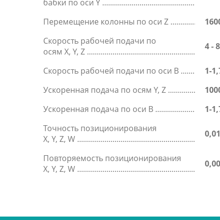
бабки по оси Y
Перемещение колонны по оси Z
160
Скорость рабочей подачи по
4 -
осям X, Y, Z
Скорость рабочей подачи по оси B
1-1
Ускоренная подача по осям Y, Z
100
Ускоренная подача по оси B
1-1
Точность позиционирования
0,0
X, Y, Z, W
Повторяемость позиционирования
0,0
X, Y, Z, W