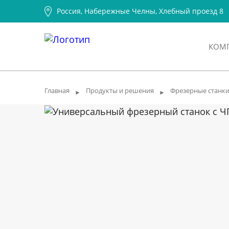
Россия, Набережные Челны, Хлебный проезд 8
КОМ
Главная
Продукты и решения
Фрезерные станк
►
►