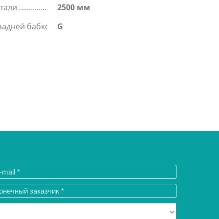
етали
2500 мм
задней бабкой
G