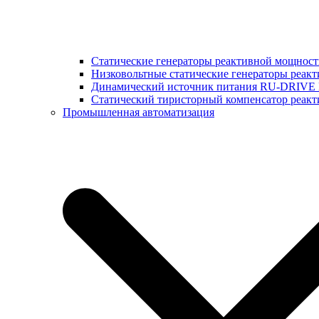
Статические генераторы реактивной мощнос
Низковольтные статические генераторы реак
Динамический источник питания RU-DRIVE
Cтатический тиристорный компенсатор реа
Промышленная автоматизация