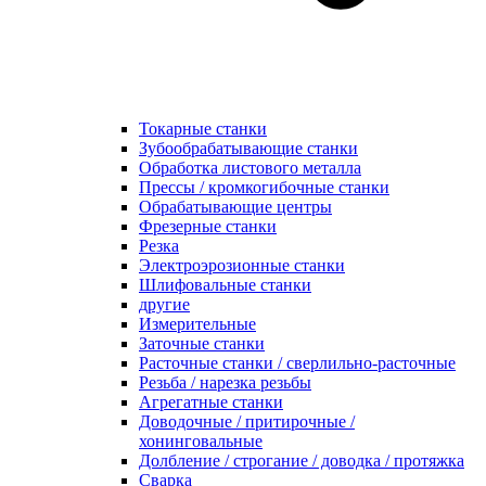
Токарные станки
Зубообрабатывающие станки
Обработка листового металла
Прессы / кромкогибочные станки
Обрабатывающие центры
Фрезерные станки
Резка
Электроэрозионные станки
Шлифовальные станки
другие
Измерительные
Заточные станки
Расточные станки / сверлильно-расточные
Резьба / нарезка резьбы
Агрегатные станки
Доводочные / притирочные /
хонинговальные
Долбление / строгание / доводка / протяжка
Сварка