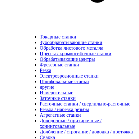
Токарные станки
Зубообрабатывающие станки
Обработка листового металла
Прессы / кромкогибочные станки
Обрабатывающие центры
Фрезерные станки
Резка
Электроэрозионные станки
Шлифовальные станки
другие
Измерительные
Заточные станки
Расточные станки / сверлильно-расточные
Резьба / нарезка резьбы
Агрегатные станки
Доводочные / притирочные /
хонинговальные
Долбление / строгание / доводка / протяжка
Сварка