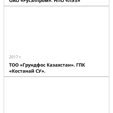
ОАО «Русэлпром». НПО «ЛЭЗ»
2017 г.
ТОО «Грундфос Казахстан». ГПК
«Костанай СУ».