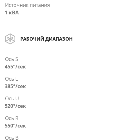
Источник питания
1 кВА
РАБОЧИЙ ДИАПАЗОН
Ось S
455°/сек
Ось L
385°/сек
Ось U
520°/сек
Ось R
550°/сек
Ось B