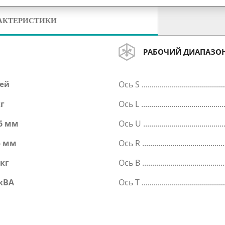
АКТЕРИСТИКИ
РАБОЧИЙ ДИАПАЗО
сей
Ось S
кг
Ось L
6 мм
Ось U
5 мм
Ось R
 кг
Ось B
 кВА
Ось T