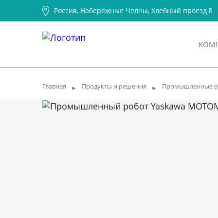
Россия, Набережные Челны, Хлебный проезд 8
КОМ
Главная
Продукты и решения
Промышленные р
►
►