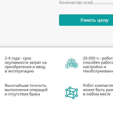
Количество осей
Узнать цену
2-4 года - срок
20 000 ч - робот
окупаемости затрат на
способен работа
приобретение и ввод
настройки и
в эксплуатацию
техобслуживан
Высочайшая точность
Робот компакте
выполнения операций
может быть ра
и отсутствие брака
в любом месте