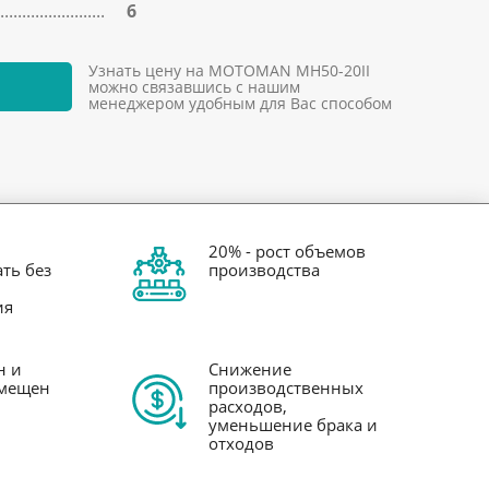
6
Узнать цену на MOTOMAN MH50-20II
можно связавшись с нашим
менеджером удобным для Вас способом
20% - рост объемов
ть без
производства
ия
н и
Снижение
змещен
производственных
расходов,
уменьшение брака и
отходов