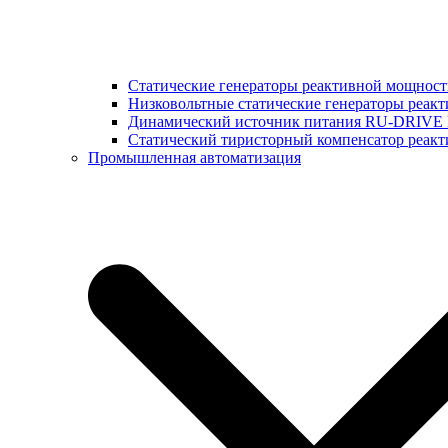
Статические генераторы реактивной мощнос
Низковольтные статические генераторы реак
Динамический источник питания RU-DRIVE
Cтатический тиристорный компенсатор реа
Промышленная автоматизация