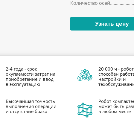
Количество осей
Узнать цену
2-4 года - срок
20 000 ч - робот
окупаемости затрат на
способен работа
приобретение и ввод
настройки и
в эксплуатацию
техобслуживан
Высочайшая точность
Робот компакте
выполнения операций
может быть ра
и отсутствие брака
в любом месте