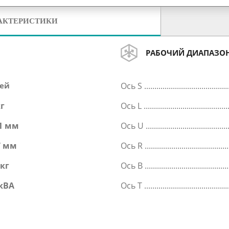
АКТЕРИСТИКИ
РАБОЧИЙ ДИАПАЗО
сей
Ось S
кг
Ось L
1 мм
Ось U
7 мм
Ось R
 кг
Ось B
 кВА
Ось T