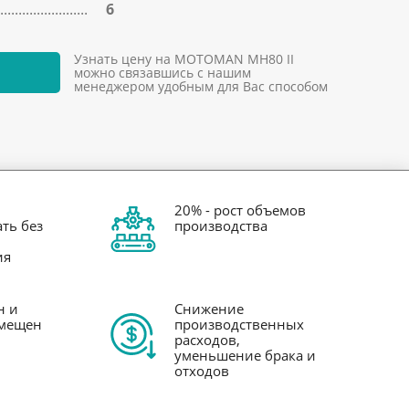
6
Узнать цену на MOTOMAN MH80 II
можно связавшись с нашим
менеджером удобным для Вас способом
20% - рост объемов
ть без
производства
ия
н и
Снижение
змещен
производственных
расходов,
уменьшение брака и
отходов