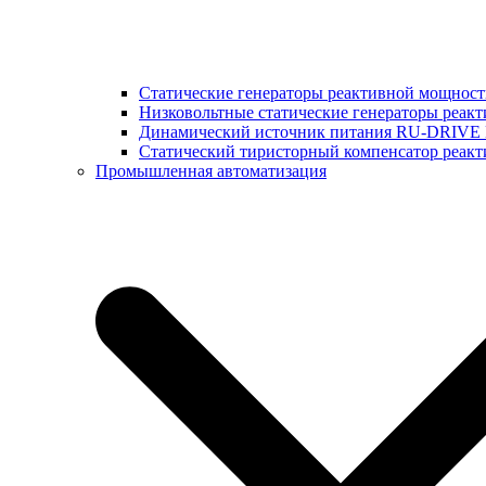
Статические генераторы реактивной мощнос
Низковольтные статические генераторы реак
Динамический источник питания RU-DRIVE
Cтатический тиристорный компенсатор реа
Промышленная автоматизация