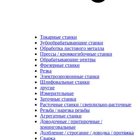
Токарные станки
Зубообрабатывающие станки
Обработка листового металла
Прессы / кромкогибочные станки
Обрабатывающие центры
Фрезерные станки
Резка
Электроэрозионные станки
Шлифовальные станки
другие
Измерительные
Заточные станки
Расточные станки / сверлильно-расточные
Резьба / нарезка резьбы
Агрегатные станки
Доводочные / притирочные /
хонинговальные
Долбление / строгание / доводка / протяжка
Сварка