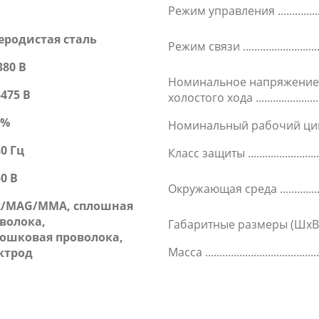
Режим управления
еродистая сталь
Режим связи
380 В
Номинальное напряжени
-475 В
холостого хода
5%
Номинальный рабочий ц
80 Гц
Класс защиты
50 B
Окружающая среда
2/MAG/MMA, сплошная
волока,
Габаритные размеры (ШхВ
ошковая проволока,
Масса
ктрод