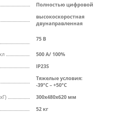
Полностью цифровой
высокоскоростная
двунаправленная
е
75 В
икл
500 А/ 100%
IP23S
Тяжелые условия:
-39°C – +50°C
хГ)
300x480x620 мм
52 кг