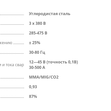
Углеродистая сталь
3 x 380 В
285-475 В
яжению
± 25%
30-80 Гц
12—45 B (точность 0,1В)
 и тока сварки
30-500 A
MMA/MIG/CO2
0,93
87%