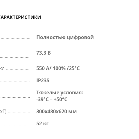
ХАРАКТЕРИСТИКИ
Полностью цифровой
е
73,3 В
икл
550 А/ 100% /25°C
IP23S
Тяжелые условия:
-39°C – +50°C
хГ)
300x480x620 мм
52 кг