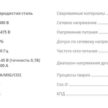
еродистая сталь
Свариваемые материалы
380 В
Сетевое напряжение
-475 В
Напряжение питания
5%
Допуск по сетевому напр
80 Гц
Частота сети питания
45 B (точность 0,1В)
Диапазон напряжения дуги
500 A
A/MIG/CO2
Процессы сварки
3
Cos ∅
%
КПД